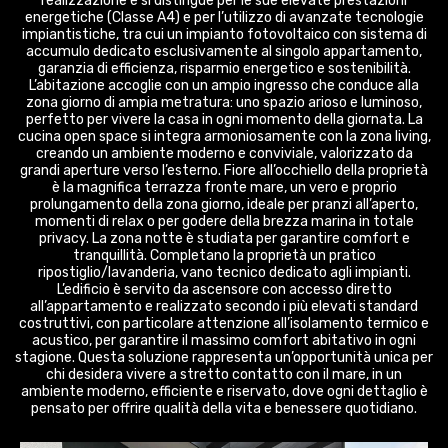
realizzazione e si distingue per le sue elevate prestazioni
energetiche (Classe A4) e per l’utilizzo di avanzate tecnologie
impiantistiche, tra cui un impianto fotovoltaico con sistema di
accumulo dedicato esclusivamente al singolo appartamento,
garanzia di efficienza, risparmio energetico e sostenibilità.
L’abitazione accoglie con un ampio ingresso che conduce alla
zona giorno di ampia metratura: uno spazio arioso e luminoso,
perfetto per vivere la casa in ogni momento della giornata. La
cucina open space si integra armoniosamente con la zona living,
creando un ambiente moderno e conviviale, valorizzato da
grandi aperture verso l’esterno. Fiore all’occhiello della proprietà
è la magnifica terrazza fronte mare, un vero e proprio
prolungamento della zona giorno, ideale per pranzi all’aperto,
momenti di relax o per godere della brezza marina in totale
privacy. La zona notte è studiata per garantire comfort e
tranquillità. Completano la proprietà un pratico
ripostiglio/lavanderia, vano tecnico dedicato agli impianti.
L’edificio è servito da ascensore con accesso diretto
all’appartamento e realizzato secondo i più elevati standard
costruttivi, con particolare attenzione all’isolamento termico e
acustico, per garantire il massimo comfort abitativo in ogni
stagione. Questa soluzione rappresenta un’opportunità unica per
chi desidera vivere a stretto contatto con il mare, in un
ambiente moderno, efficiente e riservato, dove ogni dettaglio è
pensato per offrire qualità della vita e benessere quotidiano.